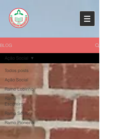
BLOG
Ação Social
Todos posts
Ação Social
Ramo Lobinho
Ramo
Escoteiro
Ramo Sênior
Ramo Pioneiro